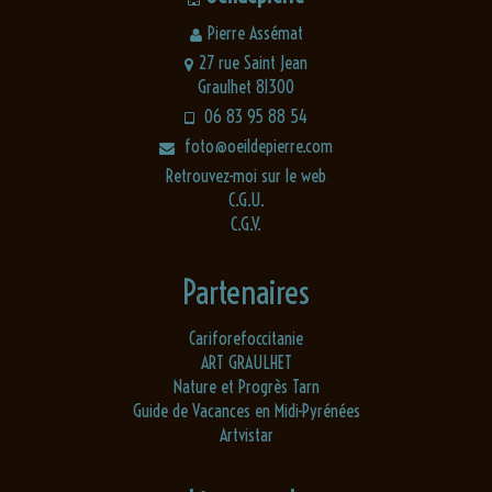
Pierre Assémat
27 rue Saint Jean
Graulhet 81300
06 83 95 88 54
foto@oeildepierre.com
Retrouvez-moi sur le web
C.G.U.
C.G.V.
Partenaires
Cariforefoccitanie
ART GRAULHET
Nature et Progrès Tarn
Guide de Vacances en Midi-Pyrénées
Artvistar