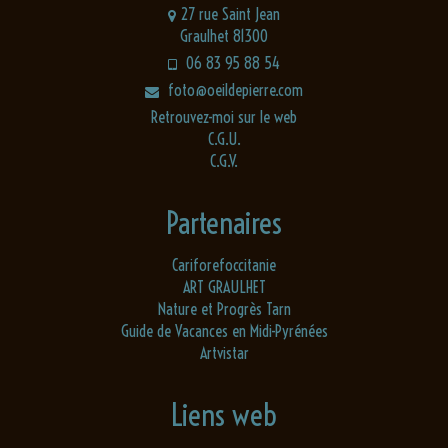
27 rue Saint Jean
Graulhet 81300
06 83 95 88 54
foto@oeildepierre.com
Retrouvez-moi sur le web
C.G.U.
C.G.V.
Partenaires
Cariforefoccitanie
ART GRAULHET
Nature et Progrès Tarn
Guide de Vacances en Midi-Pyrénées
Artvistar
Liens web