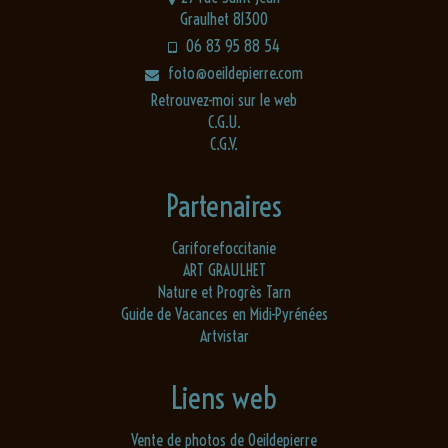
Graulhet 81300
06 83 95 88 54
foto@oeildepierre.com
Retrouvez-moi sur le web
C.G.U.
C.G.V.
Partenaires
Cariforefoccitanie
ART GRAULHET
Nature et Progrès Tarn
Guide de Vacances en Midi-Pyrénées
Artvistar
Liens web
Vente de photos de Oeildepierre