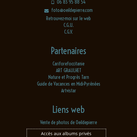
06 83 95 88 54
foto@oeildepierre.com
Retrouvez-moi sur le web
C.G.U.
C.G.V.
Partenaires
Cariforefoccitanie
ART GRAULHET
Nature et Progrès Tarn
Guide de Vacances en Midi-Pyrénées
Artvistar
Liens web
Vente de photos de Oeildepierre
Accès aux albums privés