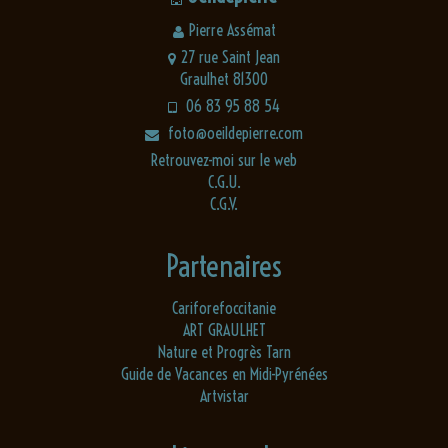
Pierre Assémat
27 rue Saint Jean
Graulhet 81300
06 83 95 88 54
foto@oeildepierre.com
Retrouvez-moi sur le web
C.G.U.
C.G.V.
Partenaires
Cariforefoccitanie
ART GRAULHET
Nature et Progrès Tarn
Guide de Vacances en Midi-Pyrénées
Artvistar