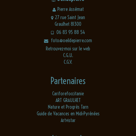
Pierre Assémat
27 rue Saint Jean
Graulhet 81300
06 83 95 88 54
foto@oeildepierre.com
Retrouvez-moi sur le web
C.G.U.
C.G.V.
Partenaires
Cariforefoccitanie
ART GRAULHET
Nature et Progrès Tarn
Guide de Vacances en Midi-Pyrénées
Artvistar