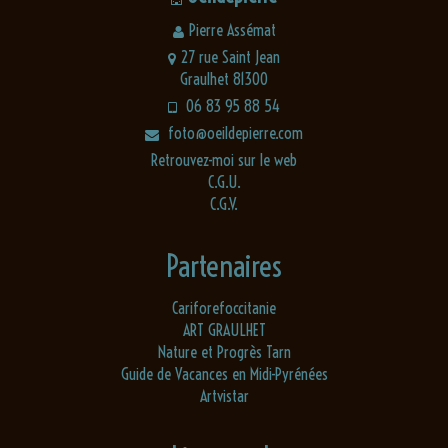
Pierre Assémat
27 rue Saint Jean
Graulhet 81300
06 83 95 88 54
foto@oeildepierre.com
Retrouvez-moi sur le web
C.G.U.
C.G.V.
Partenaires
Cariforefoccitanie
ART GRAULHET
Nature et Progrès Tarn
Guide de Vacances en Midi-Pyrénées
Artvistar