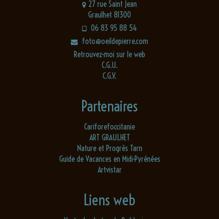
27 rue Saint Jean
Graulhet 81300
06 83 95 88 54
foto@oeildepierre.com
Retrouvez-moi sur le web
C.G.U.
C.G.V.
Partenaires
Cariforefoccitanie
ART GRAULHET
Nature et Progrès Tarn
Guide de Vacances en Midi-Pyrénées
Artvistar
Liens web