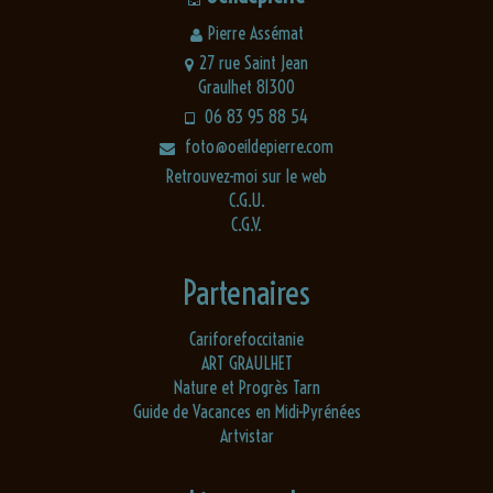
Pierre Assémat
27 rue Saint Jean
Graulhet 81300
06 83 95 88 54
foto@oeildepierre.com
Retrouvez-moi sur le web
C.G.U.
C.G.V.
Partenaires
Cariforefoccitanie
ART GRAULHET
Nature et Progrès Tarn
Guide de Vacances en Midi-Pyrénées
Artvistar