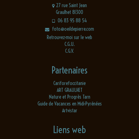
27 rue Saint Jean
Graulhet 81300
06 83 95 88 54
foto@oeildepierre.com
Retrouvez-moi sur le web
C.G.U.
C.G.V.
Partenaires
Cariforefoccitanie
ART GRAULHET
Nature et Progrès Tarn
Guide de Vacances en Midi-Pyrénées
Artvistar
Liens web