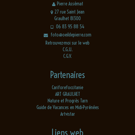
Pierre Assémat
27 rue Saint Jean
Graulhet 81300
06 83 95 88 54
foto@oeildepierre.com
Retrouvez-moi sur le web
C.G.U.
C.G.V.
Partenaires
Cariforefoccitanie
ART GRAULHET
Nature et Progrès Tarn
Guide de Vacances en Midi-Pyrénées
Artvistar
Liens web