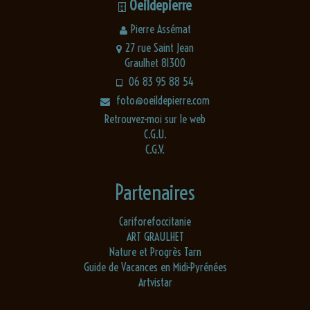
Oeildepierre
Pierre Assémat
27 rue Saint Jean
Graulhet 81300
06 83 95 88 54
foto@oeildepierre.com
Retrouvez-moi sur le web
C.G.U.
C.G.V.
Partenaires
Cariforefoccitanie
ART GRAULHET
Nature et Progrès Tarn
Guide de Vacances en Midi-Pyrénées
Artvistar