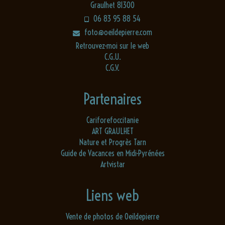
Graulhet 81300
06 83 95 88 54
foto@oeildepierre.com
Retrouvez-moi sur le web
C.G.U.
C.G.V.
Partenaires
Cariforefoccitanie
ART GRAULHET
Nature et Progrès Tarn
Guide de Vacances en Midi-Pyrénées
Artvistar
Liens web
Vente de photos de Oeildepierre