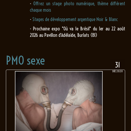
-
Offrez un stage photo numérique, thème différent
chaque mois
-
Stages de développement argentique Noir & Blanc
- Prochaine expo "Où va le Brésil" du 1er au 22 août
2026 au Pavillon d'Adélaïde, Burlats (81)
PMO sexe
31
DÉC 2020