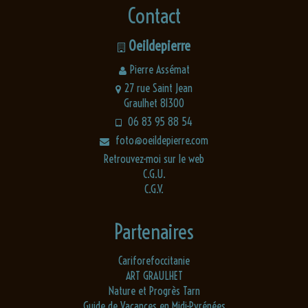
Contact
Oeildepierre
Pierre Assémat
27 rue Saint Jean
Graulhet 81300
06 83 95 88 54
foto@oeildepierre.com
Retrouvez-moi sur le web
C.G.U.
C.G.V.
Partenaires
Cariforefoccitanie
ART GRAULHET
Nature et Progrès Tarn
Guide de Vacances en Midi-Pyrénées