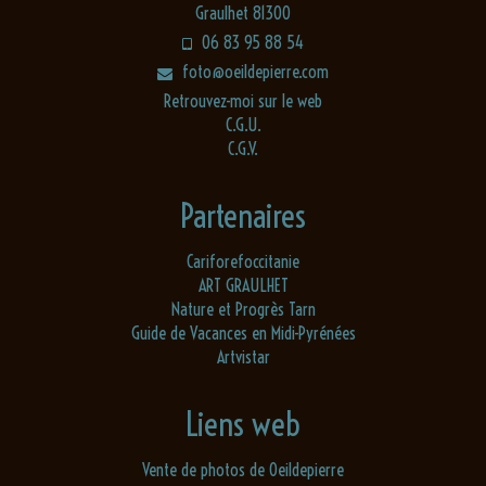
Graulhet 81300
06 83 95 88 54
foto@oeildepierre.com
Retrouvez-moi sur le web
C.G.U.
C.G.V.
Partenaires
Cariforefoccitanie
ART GRAULHET
Nature et Progrès Tarn
Guide de Vacances en Midi-Pyrénées
Artvistar
Liens web
Vente de photos de Oeildepierre