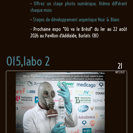
-
Offrez un stage photo numérique, thème différent
chaque mois
-
Stages de développement argentique Noir & Blanc
- Prochaine expo "Où va le Brésil" du 1er au 22 août
2026 au Pavillon d'Adélaïde, Burlats (81)
015,labo 2
21
OCT 2021