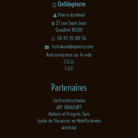
Oeildepierre
Pierre Assémat
27 rue Saint Jean
Graulhet 81300
06 83 95 88 54
foto@oeildepierre.com
Retrouvez-moi sur le web
C.G.U.
C.G.V.
Partenaires
Cariforefoccitanie
ART GRAULHET
Nature et Progrès Tarn
Guide de Vacances en Midi-Pyrénées
Artvistar