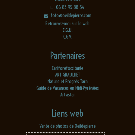
06 83 95 88 54
foto@oeildepierre.com
Retrouvez-moi sur le web
C.G.U.
C.G.V.
Partenaires
Cariforefoccitanie
ART GRAULHET
Nature et Progrès Tarn
Guide de Vacances en Midi-Pyrénées
Artvistar
Liens web
Vente de photos de Oeildepierre