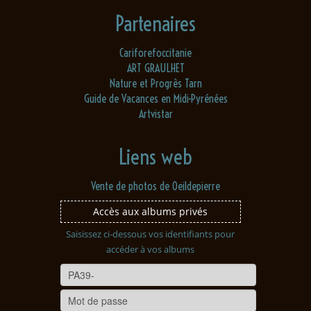
Partenaires
Cariforefoccitanie
ART GRAULHET
Nature et Progrès Tarn
Guide de Vacances en Midi-Pyrénées
Artvistar
Liens web
Vente de photos de Oeildepierre
Accès aux albums privés
Saisissez ci-dessous vos identifiants pour
accéder à vos albums