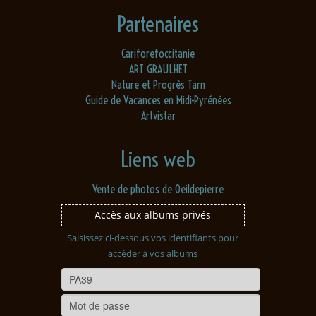
Partenaires
Cariforefoccitanie
ART GRAULHET
Nature et Progrès Tarn
Guide de Vacances en Midi-Pyrénées
Artvistar
Liens web
Vente de photos de Oeildepierre
Accès aux albums privés
Saisissez ci-dessous vos identifiants pour
accéder à vos albums