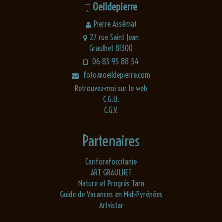
Oeildepierre
Pierre Assémat
27 rue Saint Jean
Graulhet 81300
06 83 95 88 54
foto@oeildepierre.com
Retrouvez-moi sur le web
C.G.U.
C.G.V.
Partenaires
Cariforefoccitanie
ART GRAULHET
Nature et Progrès Tarn
Guide de Vacances en Midi-Pyrénées
Artvistar