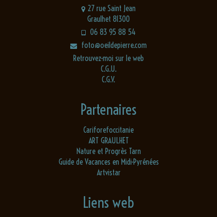
27 rue Saint Jean
Graulhet 81300
06 83 95 88 54
foto@oeildepierre.com
Retrouvez-moi sur le web
C.G.U.
C.G.V.
Partenaires
Cariforefoccitanie
ART GRAULHET
Nature et Progrès Tarn
Guide de Vacances en Midi-Pyrénées
Artvistar
Liens web