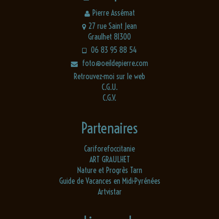
Pierre Assémat
27 rue Saint Jean
Graulhet 81300
06 83 95 88 54
foto@oeildepierre.com
Retrouvez-moi sur le web
C.G.U.
C.G.V.
Partenaires
Cariforefoccitanie
ART GRAULHET
Nature et Progrès Tarn
Guide de Vacances en Midi-Pyrénées
Artvistar