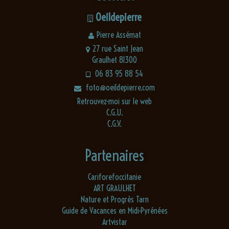
Oeildepierre
Pierre Assémat
27 rue Saint Jean
Graulhet 81300
06 83 95 88 54
foto@oeildepierre.com
Retrouvez-moi sur le web
C.G.U.
C.G.V.
Partenaires
Cariforefoccitanie
ART GRAULHET
Nature et Progrès Tarn
Guide de Vacances en Midi-Pyrénées
Artvistar