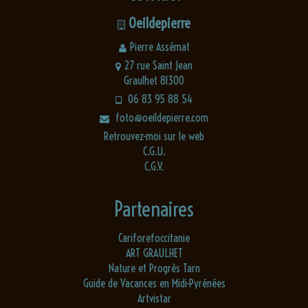
Oeildepierre
Pierre Assémat
27 rue Saint Jean
Graulhet 81300
06 83 95 88 54
foto@oeildepierre.com
Retrouvez-moi sur le web
C.G.U.
C.G.V.
Partenaires
Cariforefoccitanie
ART GRAULHET
Nature et Progrès Tarn
Guide de Vacances en Midi-Pyrénées
Artvistar