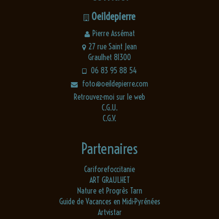
Oeildepierre
Pierre Assémat
27 rue Saint Jean
Graulhet 81300
06 83 95 88 54
foto@oeildepierre.com
Retrouvez-moi sur le web
C.G.U.
C.G.V.
Partenaires
Cariforefoccitanie
ART GRAULHET
Nature et Progrès Tarn
Guide de Vacances en Midi-Pyrénées
Artvistar